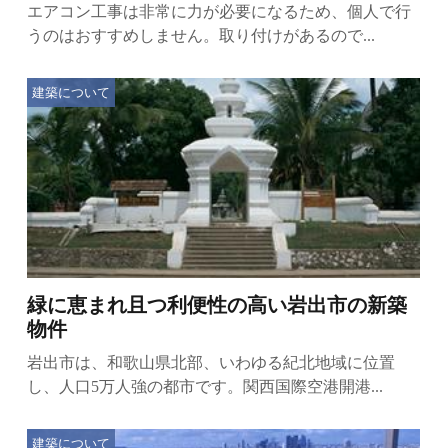
エアコン工事は非常に力が必要になるため、個人で行
うのはおすすめしません。取り付けがあるので...
建築について
緑に恵まれ且つ利便性の高い岩出市の新築
物件
岩出市は、和歌山県北部、いわゆる紀北地域に位置
し、人口5万人強の都市です。関西国際空港開港...
建築について